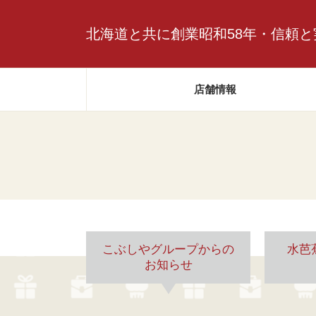
北海道と共に
創業昭和58年・
信頼と
店舗情報
こぶしやグループからの
水芭
お知らせ