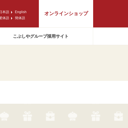
日本語
English
オンラインショップ
繁体語
簡体語
こぶしや
グループ採用サイト